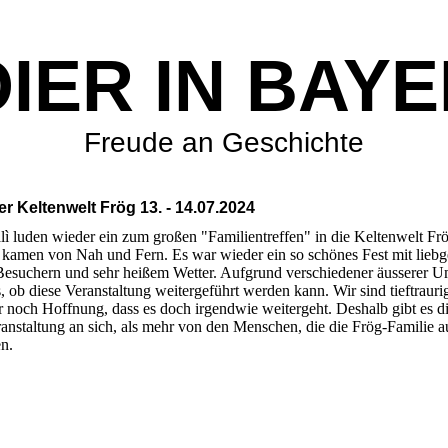
IER IN BAY
Freude an Geschichte
er Keltenwelt Frög 13. - 14.07.2024
ì luden wieder ein zum großen "Familientreffen" in die Keltenwelt Frö
e kamen von Nah und Fern. Es war wieder ein so schönes Fest mit lie
Besuchern und sehr heißem Wetter. Aufgrund verschiedener äusserer Um
s, ob diese Veranstaltung weitergeführt werden kann. Wir sind tieftrauri
 noch Hoffnung, dass es doch irgendwie weitergeht. Deshalb gibt es d
ranstaltung an sich, als mehr von den Menschen, die die Frög-Familie a
n.