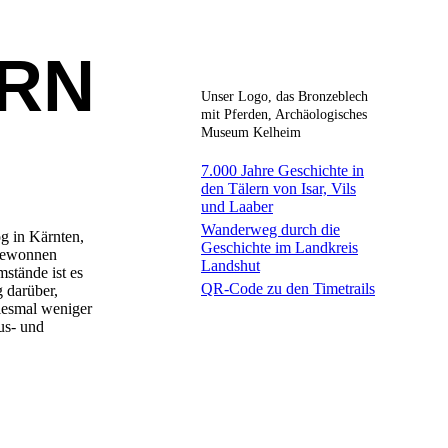
ERN
Unser Logo, das Bronzeblech
mit Pferden, Archäologisches
Museum Kelheim
7.000 Jahre Geschichte in
den Tälern von Isar, Vils
und Laaber
Wanderweg durch die
g in Kärnten,
Geschichte im Landkreis
bgewonnen
Landshut
stände ist es
QR-Code zu den Timetrails
g darüber,
iesmal weniger
us- und